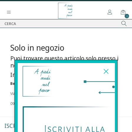
15
Solo in negozio
Puoi trovare questo articolo solo presso i
nostri punti vendita:
Info contatti
Before s.r.l.s.
Via Della Maestranza , 23 96100 Siracusa
09311962373
ISCRIVITI ALLA NEWSLETTER