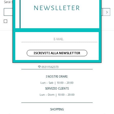
Sarai sempre aggiornato su offerte e promozioni.
HO LETTO ED ACCETTATO LE CONDIZIONI SULLA PRIVACY.
Before S.r.l.s.
Via Della Maestranza , 23
ISCRIVITI ALLA NEWSLETTER
96100 Siracusa - Italia
Eshop@apiedinudinelparcoboutique.com
09311962373
I NOSTRI ORARI:
Lun – Sab | 10:00 – 20:00
SERVIZIO CLIENTI:
Lun – Dom | 10:00 – 20:00
SHOPPING