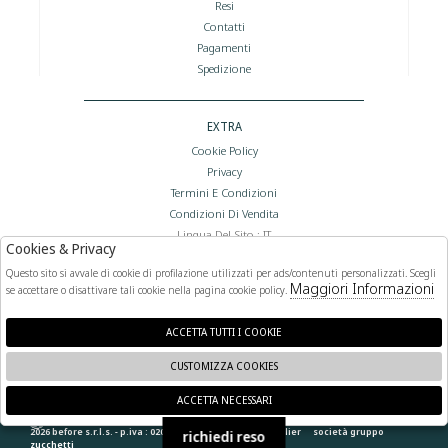
Resi
Contatti
Pagamenti
Spedizione
EXTRA
Cookie Policy
Privacy
Termini E Condizioni
Condizioni Di Vendita
Lingua Del Sito : IT
Cookies & Privacy
Valuta Del Sito : €
Questo sito si avvale di cookie di profilazione utilizzati per ads/contenuti personalizzati. Scegli
Maggiori Informazioni
se accettare o disattivare tali cookie nella pagina cookie policy.
FOLLOW US
ACCETTA TUTTI I COOKIE
CUSTOMIZZA COOKIES
ACCETTA NECESSARI
🍪
2026 before s.r.l.s. - p.iva : 02066400892 powered by
atelier
società
gruppo
richiedi reso
zucchetti