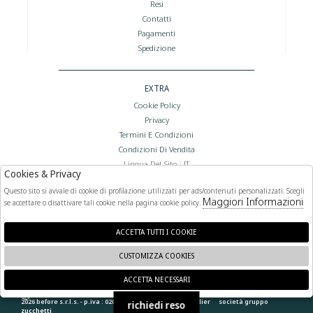
Resi
Contatti
Pagamenti
Spedizione
EXTRA
Cookie Policy
Privacy
Termini E Condizioni
Condizioni Di Vendita
Lingua Del Sito : IT
Cookies & Privacy
Valuta Del Sito : €
Questo sito si avvale di cookie di profilazione utilizzati per ads/contenuti personalizzati. Scegli
Maggiori Informazioni
se accettare o disattivare tali cookie nella pagina cookie policy.
FOLLOW US
ACCETTA TUTTI I COOKIE
CUSTOMIZZA COOKIES
ACCETTA NECESSARI
🍪
2026 before s.r.l.s. - p.iva : 02066400892 powered by
atelier
società
gruppo
richiedi reso
zucchetti