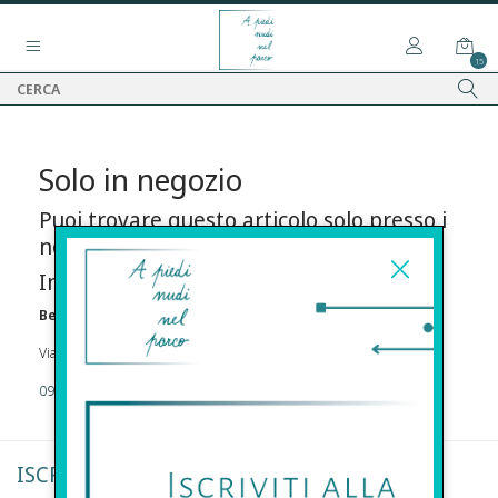
15
Solo in negozio
Puoi trovare questo articolo solo presso i
nostri punti vendita:
Info contatti
Before s.r.l.s.
Via Della Maestranza , 23 96100 Siracusa
09311962373
ISCRIVITI ALLA NEWSLETTER