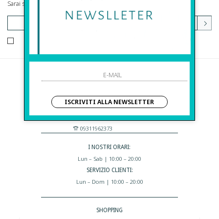
Sarai sempre aggiornato su offerte e promozioni.
HO LETTO ED ACCETTATO LE CONDIZIONI SULLA PRIVACY.
Before S.r.l.s.
Via Della Maestranza , 23
ISCRIVITI ALLA NEWSLETTER
96100 Siracusa - Italia
Eshop@apiedinudinelparcoboutique.com
09311962373
I NOSTRI ORARI:
Lun – Sab | 10:00 – 20:00
SERVIZIO CLIENTI:
Lun – Dom | 10:00 – 20:00
SHOPPING