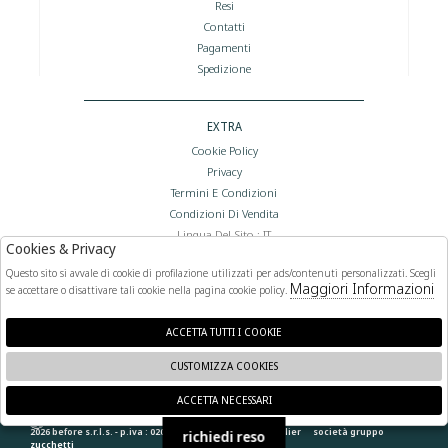
Resi
Contatti
Pagamenti
Spedizione
EXTRA
Cookie Policy
Privacy
Termini E Condizioni
Condizioni Di Vendita
Lingua Del Sito : IT
Cookies & Privacy
Valuta Del Sito : €
Questo sito si avvale di cookie di profilazione utilizzati per ads/contenuti personalizzati. Scegli
Maggiori Informazioni
se accettare o disattivare tali cookie nella pagina cookie policy.
FOLLOW US
ACCETTA TUTTI I COOKIE
CUSTOMIZZA COOKIES
ACCETTA NECESSARI
🍪
2026 before s.r.l.s. - p.iva : 02066400892 powered by
atelier
società
gruppo
richiedi reso
zucchetti