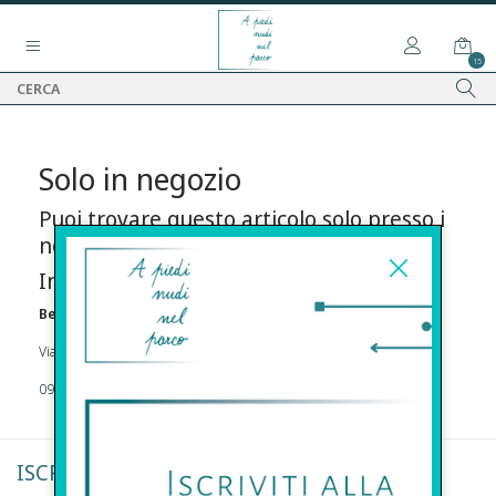
15
Solo in negozio
Puoi trovare questo articolo solo presso i
nostri punti vendita:
Info contatti
Before s.r.l.s.
Via Della Maestranza , 23 96100 Siracusa
09311962373
ISCRIVITI ALLA NEWSLETTER