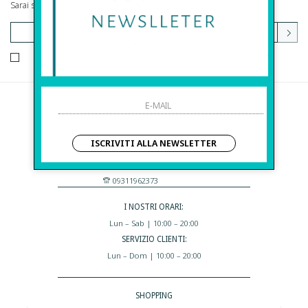
Sarai sempre aggiornato su offerte e promozioni.
HO LETTO ED ACCETTATO LE CONDIZIONI SULLA PRIVACY.
Before S.r.l.s.
Via Della Maestranza , 23
ISCRIVITI ALLA NEWSLETTER
96100 Siracusa - Italia
Eshop@apiedinudinelparcoboutique.com
09311962373
I NOSTRI ORARI:
Lun – Sab | 10:00 – 20:00
SERVIZIO CLIENTI:
Lun – Dom | 10:00 – 20:00
SHOPPING