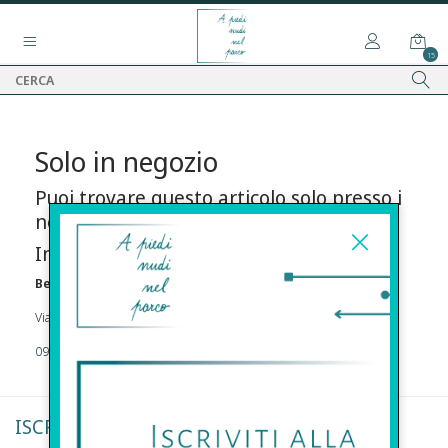
15
Solo in negozio
Puoi trovare questo articolo solo presso i
nostri punti vendita:
Info contatti
Before s.r.l.s.
Via Della Maestranza , 23 96100 Siracusa
09311962373
ISCRIVITI ALLA NEWSLETTER