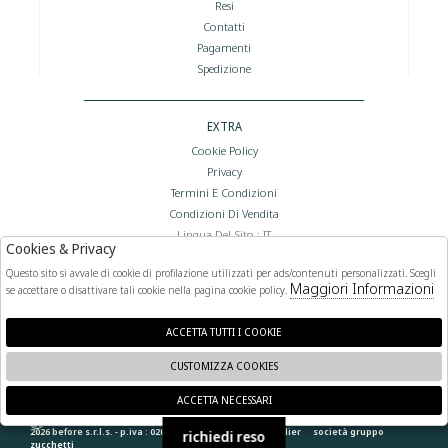
Resi
Contatti
Pagamenti
Spedizione
EXTRA
Cookie Policy
Privacy
Termini E Condizioni
Condizioni Di Vendita
Lingua Del Sito : IT
Cookies & Privacy
Valuta Del Sito : €
Questo sito si avvale di cookie di profilazione utilizzati per ads/contenuti personalizzati. Scegli
Maggiori Informazioni
se accettare o disattivare tali cookie nella pagina cookie policy.
FOLLOW US
ACCETTA TUTTI I COOKIE
CUSTOMIZZA COOKIES
ACCETTA NECESSARI
🍪
2026 before s.r.l.s. - p.iva : 02066400892 powered by
atelier
società
gruppo
richiedi reso
zucchetti