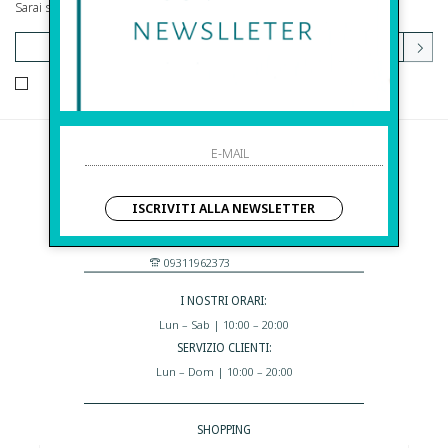
Sarai sempre aggiornato su offerte e promozioni.
HO LETTO ED ACCETTATO LE CONDIZIONI SULLA PRIVACY.
Before S.r.l.s.
Via Della Maestranza , 23
ISCRIVITI ALLA NEWSLETTER
96100 Siracusa - Italia
Eshop@apiedinudinelparcoboutique.com
09311962373
I NOSTRI ORARI:
Lun – Sab | 10:00 – 20:00
SERVIZIO CLIENTI:
Lun – Dom | 10:00 – 20:00
SHOPPING