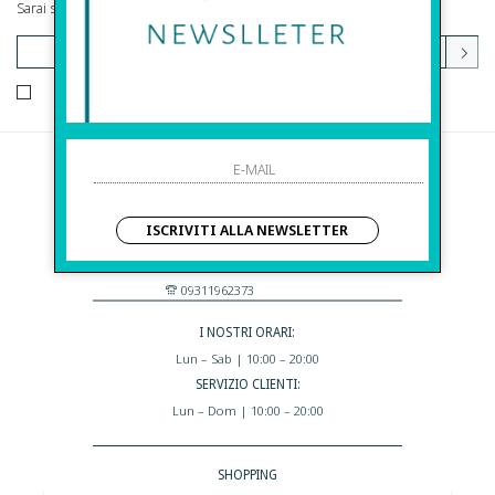
Sarai sempre aggiornato su offerte e promozioni.
HO LETTO ED ACCETTATO LE CONDIZIONI SULLA PRIVACY.
Before S.r.l.s.
Via Della Maestranza , 23
ISCRIVITI ALLA NEWSLETTER
96100 Siracusa - Italia
Eshop@apiedinudinelparcoboutique.com
09311962373
I NOSTRI ORARI:
Lun – Sab | 10:00 – 20:00
SERVIZIO CLIENTI:
Lun – Dom | 10:00 – 20:00
SHOPPING