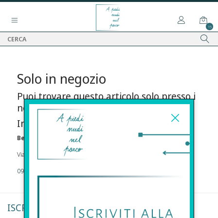
15
Solo in negozio
Puoi trovare questo articolo solo presso i
nostri punti vendita:
Info contatti
Before s.r.l.s.
Via Della Maestranza , 23 96100 Siracusa
09311962373
ISCRIVITI ALLA NEWSLETTER