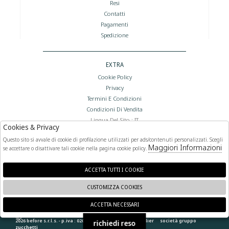
Resi
Contatti
Pagamenti
Spedizione
EXTRA
Cookie Policy
Privacy
Termini E Condizioni
Condizioni Di Vendita
Lingua Del Sito : IT
Cookies & Privacy
Valuta Del Sito : €
Questo sito si avvale di cookie di profilazione utilizzati per ads/contenuti personalizzati. Scegli
Maggiori Informazioni
se accettare o disattivare tali cookie nella pagina cookie policy.
FOLLOW US
ACCETTA TUTTI I COOKIE
CUSTOMIZZA COOKIES
ACCETTA NECESSARI
🍪
2026 before s.r.l.s. - p.iva : 02066400892 powered by
atelier
società
gruppo
richiedi reso
zucchetti