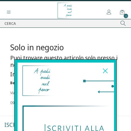
15
Solo in negozio
Puoi trovare questo articolo solo presso i
nostri punti vendita:
Info contatti
Before s.r.l.s.
Via Della Maestranza , 23 96100 Siracusa
09311962373
ISCRIVITI ALLA NEWSLETTER