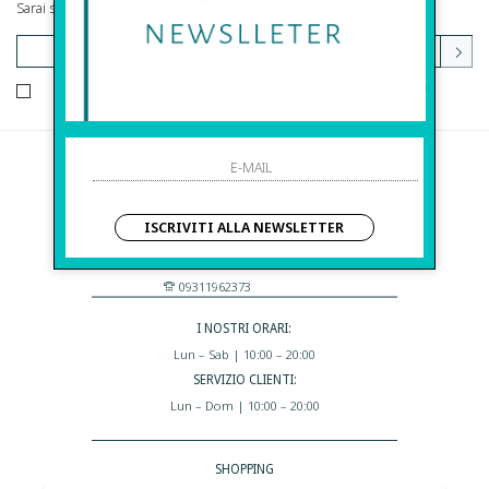
Sarai sempre aggiornato su offerte e promozioni.
HO LETTO ED ACCETTATO LE CONDIZIONI SULLA PRIVACY.
Before S.r.l.s.
Via Della Maestranza , 23
ISCRIVITI ALLA NEWSLETTER
96100 Siracusa - Italia
Eshop@apiedinudinelparcoboutique.com
09311962373
I NOSTRI ORARI:
Lun – Sab | 10:00 – 20:00
SERVIZIO CLIENTI:
Lun – Dom | 10:00 – 20:00
SHOPPING