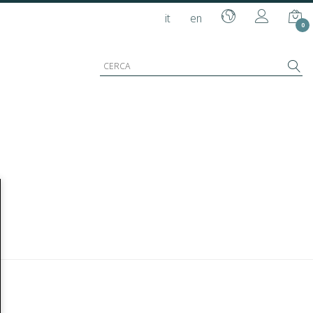
it
en
0