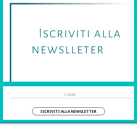
SARAI SEMPRE AGGIORNATO SU OFFERTE E PROMOZIONI.
HO LETTO ED ACCETTATO LE CONDIZIONI SULLA PRIVACY.
STRI ORARI:
SHOPPING
 Sab | 10:00 – 20:00
Resi
Contatti
IZIO CLIENTI:
Pagamenti
– Dom | 10:00 – 20:00
Spedizione
ISCRIVITI ALLA NEWSLETTER