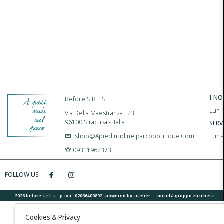
I NO
Before S.r.l.s.
Lun –
Via Della Maestranza , 23
96100 Siracusa - Italia
SERV
Eshop@apiedinudinelparcoboutique.com
Lun 
09311962373
FOLLOW US
2026 before s.r.l.s. - p.iva : 02066400892 powered by
atelier
società
gruppo zucchetti
Cookies & Privacy