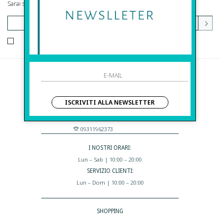
Sarai sempre aggiornato su offerte e promozioni.
HO LETTO ED ACCETTATO LE CONDIZIONI SULLA PRIVACY.
Before S.r.l.s.
Via Della Maestranza , 23
ISCRIVITI ALLA NEWSLETTER
96100 Siracusa - Italia
Eshop@apiedinudinelparcoboutique.com
09311962373
I NOSTRI ORARI:
Lun – Sab | 10:00 – 20:00
SERVIZIO CLIENTI:
Lun – Dom | 10:00 – 20:00
SHOPPING