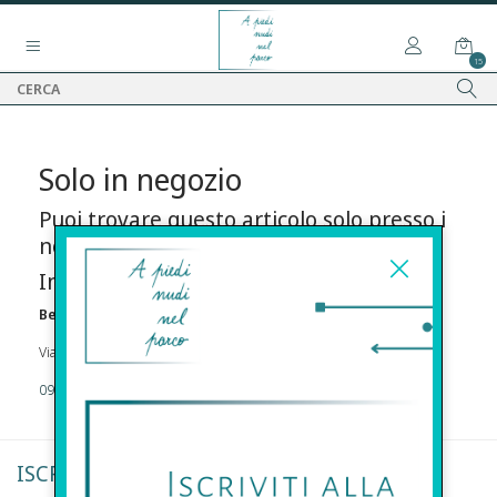
15
Solo in negozio
Puoi trovare questo articolo solo presso i
nostri punti vendita:
Info contatti
Before s.r.l.s.
Via Della Maestranza , 23 96100 Siracusa
09311962373
ISCRIVITI ALLA NEWSLETTER