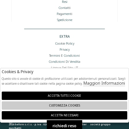
Resi
Contatti
Pagamenti
Spedizione
EXTRA
Cookie Policy
Privacy
Termini E Condizioni
Condizioni Di Vendita
Lingua Del Sito : IT
Cookies & Privacy
Valuta Del Sito : €
Questo sito si avvale di cookie di profilazione utilizzati per ads/contenuti personalizzati. Scegli
Maggiori Informazioni
se accettare o disattivare tali cookie nella pagina cookie policy.
FOLLOW US
ACCETTA TUTTI I COOKIE
CUSTOMIZZA COOKIES
ACCETTA NECESSARI
🍪
2026 before s.r.l.s. - p.iva : 02066400892 powered by
atelier
società
gruppo
richiedi reso
zucchetti