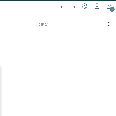
it
en
0