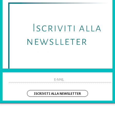
SARAI SEMPRE AGGIORNATO SU OFFERTE E PROMOZIONI.
HO LETTO ED ACCETTATO LE CONDIZIONI SULLA PRIVACY.
STRI ORARI:
SHOPPING
 Sab | 10:00 – 20:00
Resi
Contatti
IZIO CLIENTI:
Pagamenti
– Dom | 10:00 – 20:00
Spedizione
ISCRIVITI ALLA NEWSLETTER