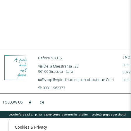
I NO
Before S.r.l.s.
Lun –
Via Della Maestranza , 23
96100 Siracusa - Italia
SERV
Eshop@apiedinudinelparcoboutique.com
Lun 
09311962373
FOLLOW US
2026 before s.r.l.s. - p.iva : 02066400892 powered by
atelier
società
gruppo zucchetti
Cookies & Privacy