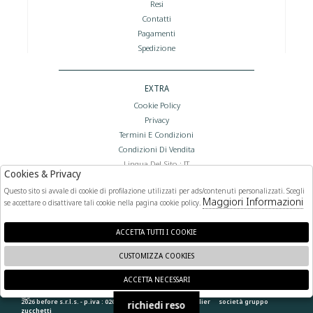
Resi
Contatti
Pagamenti
Spedizione
EXTRA
Cookie Policy
Privacy
Termini E Condizioni
Condizioni Di Vendita
Lingua Del Sito : IT
Cookies & Privacy
Valuta Del Sito : €
Questo sito si avvale di cookie di profilazione utilizzati per ads/contenuti personalizzati. Scegli
Maggiori Informazioni
se accettare o disattivare tali cookie nella pagina cookie policy.
FOLLOW US
ACCETTA TUTTI I COOKIE
CUSTOMIZZA COOKIES
ACCETTA NECESSARI
🍪
2026 before s.r.l.s. - p.iva : 02066400892 powered by
atelier
società
gruppo
richiedi reso
zucchetti