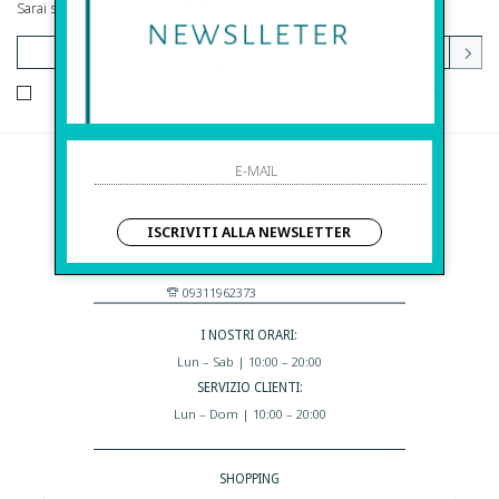
Sarai sempre aggiornato su offerte e promozioni.
HO LETTO ED ACCETTATO LE CONDIZIONI SULLA PRIVACY.
Before S.r.l.s.
Via Della Maestranza , 23
ISCRIVITI ALLA NEWSLETTER
96100 Siracusa - Italia
Eshop@apiedinudinelparcoboutique.com
09311962373
I NOSTRI ORARI:
Lun – Sab | 10:00 – 20:00
SERVIZIO CLIENTI:
Lun – Dom | 10:00 – 20:00
SHOPPING