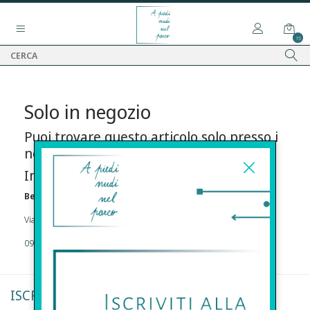
15
Solo in negozio
Puoi trovare questo articolo solo presso i
nostri punti vendita:
Info contatti
Before s.r.l.s.
Via Della Maestranza , 23 96100 Siracusa
09311962373
ISCRIVITI ALLA NEWSLETTER