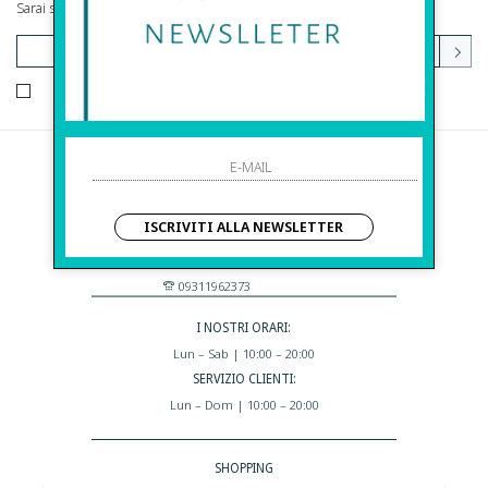
Sarai sempre aggiornato su offerte e promozioni.
HO LETTO ED ACCETTATO LE CONDIZIONI SULLA PRIVACY.
Before S.r.l.s.
Via Della Maestranza , 23
ISCRIVITI ALLA NEWSLETTER
96100 Siracusa - Italia
Eshop@apiedinudinelparcoboutique.com
09311962373
I NOSTRI ORARI:
Lun – Sab | 10:00 – 20:00
SERVIZIO CLIENTI:
Lun – Dom | 10:00 – 20:00
SHOPPING