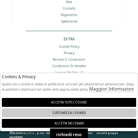
Resi
Contatti
Pagamenti
Spedizione
EXTRA
Cookie Policy
Privacy
Termini E Condizioni
Condizioni Di Vendita
Lingua Del Sito : IT
Cookies & Privacy
Valuta Del Sito : €
Questo sito si avvale di cookie di profilazione utilizzati per ads/contenuti personalizzati. Scegli
Maggiori Informazioni
se accettare o disattivare tali cookie nella pagina cookie policy.
FOLLOW US
ACCETTA TUTTI I COOKIE
CUSTOMIZZA COOKIES
ACCETTA NECESSARI
🍪
2026 before s.r.l.s. - p.iva : 02066400892 powered by
atelier
società
gruppo
richiedi reso
zucchetti