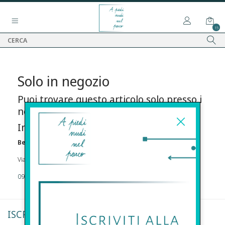
15
Solo in negozio
Puoi trovare questo articolo solo presso i
nostri punti vendita:
Info contatti
Before s.r.l.s.
Via Della Maestranza , 23 96100 Siracusa
09311962373
ISCRIVITI ALLA NEWSLETTER