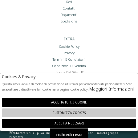
Resi
Contatti
Pagamenti
Spedizione
EXTRA
Cookie Policy
Privacy
Termini E Condizioni
Condizioni Di Vendita
Lingua Del Sito : IT
Cookies & Privacy
Valuta Del Sito : €
Questo sito si avvale di cookie di profilazione utilizzati per ads/contenuti personalizzati. Scegli
Maggiori Informazioni
se accettare o disattivare tali cookie nella pagina cookie policy.
FOLLOW US
ACCETTA TUTTI I COOKIE
CUSTOMIZZA COOKIES
ACCETTA NECESSARI
🍪
2026 before s.r.l.s. - p.iva : 02066400892 powered by
atelier
società
gruppo
richiedi reso
zucchetti