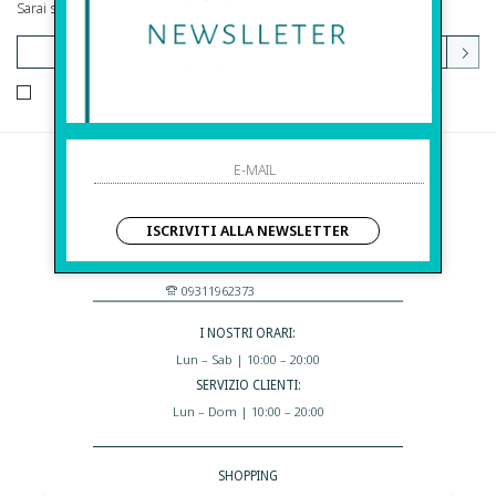
Sarai sempre aggiornato su offerte e promozioni.
HO LETTO ED ACCETTATO LE CONDIZIONI SULLA PRIVACY.
Before S.r.l.s.
Via Della Maestranza , 23
ISCRIVITI ALLA NEWSLETTER
96100 Siracusa - Italia
Eshop@apiedinudinelparcoboutique.com
09311962373
I NOSTRI ORARI:
Lun – Sab | 10:00 – 20:00
SERVIZIO CLIENTI:
Lun – Dom | 10:00 – 20:00
SHOPPING