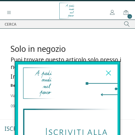
15
Solo in negozio
Puoi trovare questo articolo solo presso i
nostri punti vendita:
Info contatti
Before s.r.l.s.
Via Della Maestranza , 23 96100 Siracusa
09311962373
ISCRIVITI ALLA NEWSLETTER