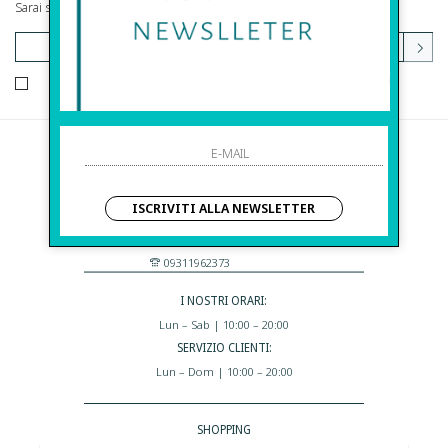
Sarai sempre aggiornato su offerte e promozioni.
HO LETTO ED ACCETTATO LE CONDIZIONI SULLA PRIVACY.
Before S.r.l.s.
Via Della Maestranza , 23
ISCRIVITI ALLA NEWSLETTER
96100 Siracusa - Italia
Eshop@apiedinudinelparcoboutique.com
09311962373
I NOSTRI ORARI:
Lun – Sab | 10:00 – 20:00
SERVIZIO CLIENTI:
Lun – Dom | 10:00 – 20:00
SHOPPING