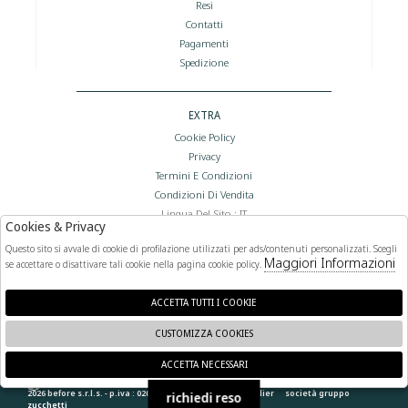
Resi
Contatti
Pagamenti
Spedizione
EXTRA
Cookie Policy
Privacy
Termini E Condizioni
Condizioni Di Vendita
Lingua Del Sito : IT
Cookies & Privacy
Valuta Del Sito : €
Questo sito si avvale di cookie di profilazione utilizzati per ads/contenuti personalizzati. Scegli
Maggiori Informazioni
se accettare o disattivare tali cookie nella pagina cookie policy.
FOLLOW US
ACCETTA TUTTI I COOKIE
CUSTOMIZZA COOKIES
ACCETTA NECESSARI
🍪
2026 before s.r.l.s. - p.iva : 02066400892 powered by
atelier
società
gruppo
richiedi reso
zucchetti