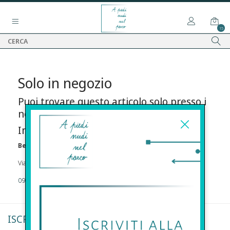
15
Solo in negozio
Puoi trovare questo articolo solo presso i
nostri punti vendita:
Info contatti
Before s.r.l.s.
Via Della Maestranza , 23 96100 Siracusa
09311962373
ISCRIVITI ALLA NEWSLETTER