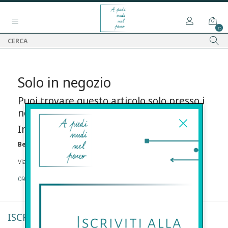
15
Solo in negozio
Puoi trovare questo articolo solo presso i
nostri punti vendita:
Info contatti
Before s.r.l.s.
Via Della Maestranza , 23 96100 Siracusa
09311962373
ISCRIVITI ALLA NEWSLETTER