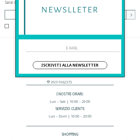
Sarai sempre aggiornato su offerte e promozioni.
HO LETTO ED ACCETTATO LE CONDIZIONI SULLA PRIVACY.
Before S.r.l.s.
Via Della Maestranza , 23
ISCRIVITI ALLA NEWSLETTER
96100 Siracusa - Italia
Eshop@apiedinudinelparcoboutique.com
09311962373
I NOSTRI ORARI:
Lun – Sab | 10:00 – 20:00
SERVIZIO CLIENTI:
Lun – Dom | 10:00 – 20:00
SHOPPING