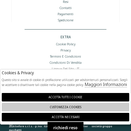
Resi
Contatti
Pagamenti
Spedizione
EXTRA
Cookie Policy
Privacy
Termini E Condizioni
Condizioni Di Vendita
Lingua Del Sito : IT
Cookies & Privacy
Valuta Del Sito : €
Questo sito si avvale di cookie di profilazione utilizzati per ads/contenuti personalizzati. Scegli
Maggiori Informazioni
se accettare o disattivare tali cookie nella pagina cookie policy.
FOLLOW US
ACCETTA TUTTI I COOKIE
CUSTOMIZZA COOKIES
ACCETTA NECESSARI
🍪
2026 before s.r.l.s. - p.iva : 02066400892 powered by
atelier
società
gruppo
richiedi reso
zucchetti