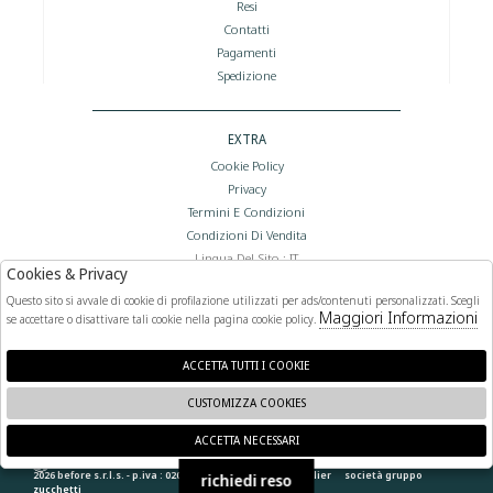
Resi
Contatti
Pagamenti
Spedizione
EXTRA
Cookie Policy
Privacy
Termini E Condizioni
Condizioni Di Vendita
Lingua Del Sito : IT
Cookies & Privacy
Valuta Del Sito : €
Questo sito si avvale di cookie di profilazione utilizzati per ads/contenuti personalizzati. Scegli
Maggiori Informazioni
se accettare o disattivare tali cookie nella pagina cookie policy.
FOLLOW US
ACCETTA TUTTI I COOKIE
CUSTOMIZZA COOKIES
ACCETTA NECESSARI
🍪
2026 before s.r.l.s. - p.iva : 02066400892 powered by
atelier
società
gruppo
richiedi reso
zucchetti