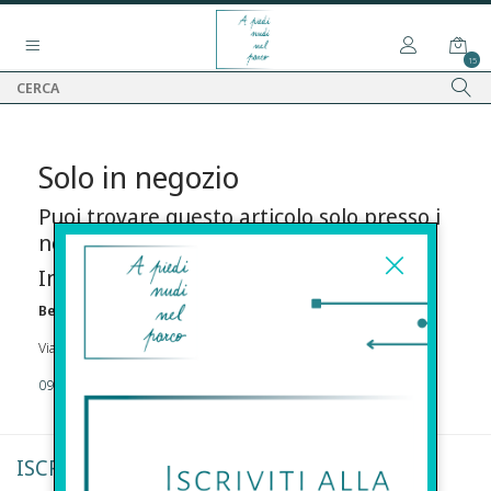
15
Solo in negozio
Puoi trovare questo articolo solo presso i
nostri punti vendita:
Info contatti
Before s.r.l.s.
Via Della Maestranza , 23 96100 Siracusa
09311962373
ISCRIVITI ALLA NEWSLETTER