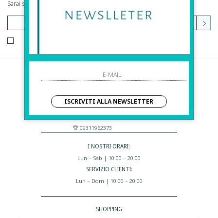
Sarai sempre aggiornato su offerte e promozioni.
HO LETTO ED ACCETTATO LE CONDIZIONI SULLA PRIVACY.
Before S.r.l.s.
Via Della Maestranza , 23
ISCRIVITI ALLA NEWSLETTER
96100 Siracusa - Italia
Eshop@apiedinudinelparcoboutique.com
09311962373
I NOSTRI ORARI:
Lun – Sab | 10:00 – 20:00
SERVIZIO CLIENTI:
Lun – Dom | 10:00 – 20:00
SHOPPING