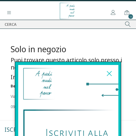
15
Solo in negozio
Puoi trovare questo articolo solo presso i
nostri punti vendita:
Info contatti
Before s.r.l.s.
Via Della Maestranza , 23 96100 Siracusa
09311962373
ISCRIVITI ALLA NEWSLETTER