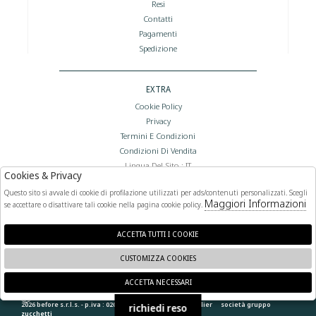
Resi
Contatti
Pagamenti
Spedizione
EXTRA
Cookie Policy
Privacy
Termini E Condizioni
Condizioni Di Vendita
Lingua Del Sito : IT
Cookies & Privacy
Valuta Del Sito : €
Questo sito si avvale di cookie di profilazione utilizzati per ads/contenuti personalizzati. Scegli
Maggiori Informazioni
se accettare o disattivare tali cookie nella pagina cookie policy.
FOLLOW US
ACCETTA TUTTI I COOKIE
CUSTOMIZZA COOKIES
ACCETTA NECESSARI
🍪
2026 before s.r.l.s. - p.iva : 02066400892 powered by
atelier
società
gruppo
richiedi reso
zucchetti