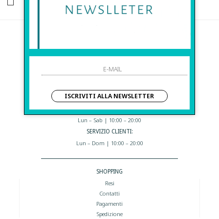
HO LETTO ED ACCETTATO LE CONDIZIONI SULLA PRIVACY.
Before S.r.l.s.
Via Della Maestranza , 23
96100 Siracusa - Italia
Eshop@apiedinudinelparcoboutique.com
09311962373
ISCRIVITI ALLA NEWSLETTER
I NOSTRI ORARI:
Lun – Sab | 10:00 – 20:00
SERVIZIO CLIENTI:
Lun – Dom | 10:00 – 20:00
SHOPPING
Resi
Contatti
Pagamenti
Spedizione