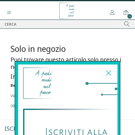
15
Solo in negozio
Puoi trovare questo articolo solo presso i
nostri punti vendita:
Info contatti
Before s.r.l.s.
Via Della Maestranza , 23 96100 Siracusa
09311962373
ISCRIVITI ALLA NEWSLETTER