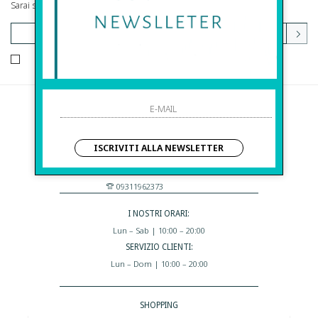
Sarai sempre aggiornato su offerte e promozioni.
HO LETTO ED ACCETTATO LE CONDIZIONI SULLA PRIVACY.
Before S.r.l.s.
Via Della Maestranza , 23
ISCRIVITI ALLA NEWSLETTER
96100 Siracusa - Italia
Eshop@apiedinudinelparcoboutique.com
09311962373
I NOSTRI ORARI:
Lun – Sab | 10:00 – 20:00
SERVIZIO CLIENTI:
Lun – Dom | 10:00 – 20:00
SHOPPING