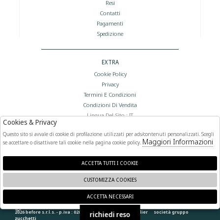
Resi
Contatti
Pagamenti
Spedizione
EXTRA
Cookie Policy
Privacy
Termini E Condizioni
Condizioni Di Vendita
Lingua Del Sito : IT
Cookies & Privacy
Valuta Del Sito : €
Questo sito si avvale di cookie di profilazione utilizzati per ads/contenuti personalizzati. Scegli
Maggiori Informazioni
se accettare o disattivare tali cookie nella pagina cookie policy.
FOLLOW US
ACCETTA TUTTI I COOKIE
CUSTOMIZZA COOKIES
ACCETTA NECESSARI
🍪
2026 before s.r.l.s. - p.iva : 02066400892 powered by
atelier
società
gruppo
richiedi reso
zucchetti