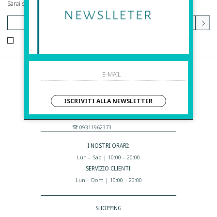
Sarai sempre aggiornato su offerte e promozioni.
HO LETTO ED ACCETTATO LE CONDIZIONI SULLA PRIVACY.
Before S.r.l.s.
Via Della Maestranza , 23
ISCRIVITI ALLA NEWSLETTER
96100 Siracusa - Italia
Eshop@apiedinudinelparcoboutique.com
09311962373
I NOSTRI ORARI:
Lun – Sab | 10:00 – 20:00
SERVIZIO CLIENTI:
Lun – Dom | 10:00 – 20:00
SHOPPING