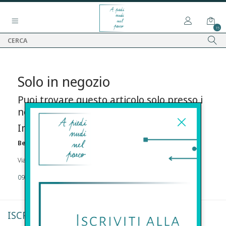
15
Solo in negozio
Puoi trovare questo articolo solo presso i
nostri punti vendita:
Info contatti
Before s.r.l.s.
Via Della Maestranza , 23 96100 Siracusa
09311962373
ISCRIVITI ALLA NEWSLETTER