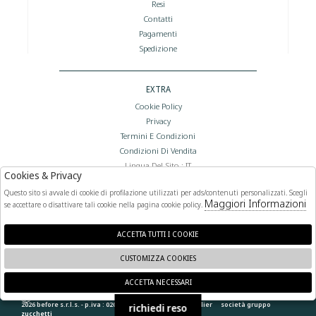
Resi
Contatti
Pagamenti
Spedizione
EXTRA
Cookie Policy
Privacy
Termini E Condizioni
Condizioni Di Vendita
Lingua Del Sito : IT
Cookies & Privacy
Valuta Del Sito : €
Questo sito si avvale di cookie di profilazione utilizzati per ads/contenuti personalizzati. Scegli
Maggiori Informazioni
se accettare o disattivare tali cookie nella pagina cookie policy.
FOLLOW US
ACCETTA TUTTI I COOKIE
CUSTOMIZZA COOKIES
ACCETTA NECESSARI
🍪
2026 before s.r.l.s. - p.iva : 02066400892 powered by
atelier
società
gruppo
richiedi reso
zucchetti