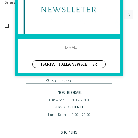
Sarai sempre aggiornato su offerte e promozioni.
HO LETTO ED ACCETTATO LE CONDIZIONI SULLA PRIVACY.
Before S.r.l.s.
Via Della Maestranza , 23
ISCRIVITI ALLA NEWSLETTER
96100 Siracusa - Italia
Eshop@apiedinudinelparcoboutique.com
09311962373
I NOSTRI ORARI:
Lun – Sab | 10:00 – 20:00
SERVIZIO CLIENTI:
Lun – Dom | 10:00 – 20:00
SHOPPING