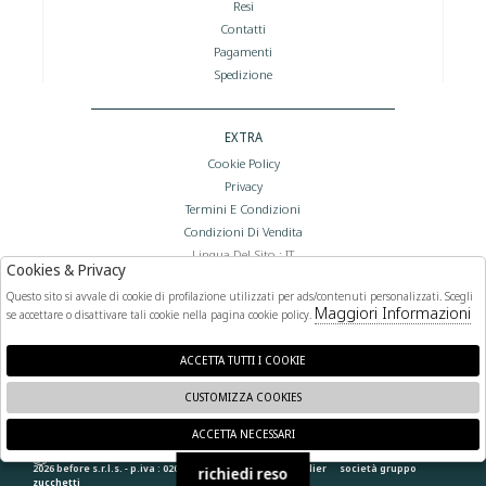
Resi
Contatti
Pagamenti
Spedizione
EXTRA
Cookie Policy
Privacy
Termini E Condizioni
Condizioni Di Vendita
Lingua Del Sito : IT
Cookies & Privacy
Valuta Del Sito : €
Questo sito si avvale di cookie di profilazione utilizzati per ads/contenuti personalizzati. Scegli
Maggiori Informazioni
se accettare o disattivare tali cookie nella pagina cookie policy.
FOLLOW US
ACCETTA TUTTI I COOKIE
CUSTOMIZZA COOKIES
ACCETTA NECESSARI
🍪
2026 before s.r.l.s. - p.iva : 02066400892 powered by
atelier
società
gruppo
richiedi reso
zucchetti