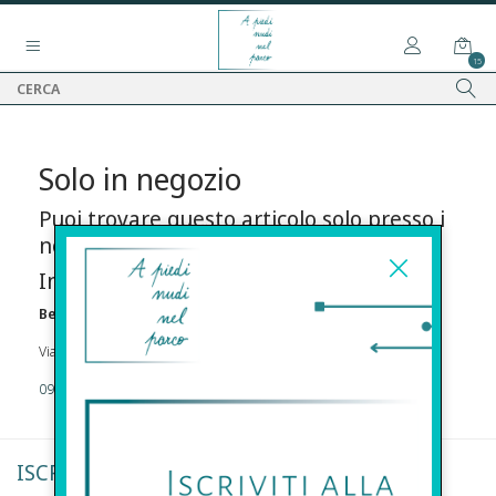
15
Solo in negozio
Puoi trovare questo articolo solo presso i
nostri punti vendita:
Info contatti
Before s.r.l.s.
Via Della Maestranza , 23 96100 Siracusa
09311962373
ISCRIVITI ALLA NEWSLETTER