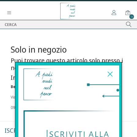
15
Solo in negozio
Puoi trovare questo articolo solo presso i
nostri punti vendita:
Info contatti
Before s.r.l.s.
Via Della Maestranza , 23 96100 Siracusa
09311962373
ISCRIVITI ALLA NEWSLETTER