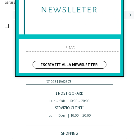
Sarai sempre aggiornato su offerte e promozioni.
HO LETTO ED ACCETTATO LE CONDIZIONI SULLA PRIVACY.
Before S.r.l.s.
Via Della Maestranza , 23
ISCRIVITI ALLA NEWSLETTER
96100 Siracusa - Italia
Eshop@apiedinudinelparcoboutique.com
09311962373
I NOSTRI ORARI:
Lun – Sab | 10:00 – 20:00
SERVIZIO CLIENTI:
Lun – Dom | 10:00 – 20:00
SHOPPING