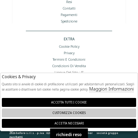
Resi
Contatti
Pagamenti
Spedizione
EXTRA
Cookie Policy
Privacy
Termini E Condizioni
Condizioni Di Vendita
Lingua Del Sito : IT
Cookies & Privacy
Valuta Del Sito : €
Questo sito si avvale di cookie di profilazione utilizzati per ads/contenuti personalizzati. Scegli
Maggiori Informazioni
se accettare o disattivare tali cookie nella pagina cookie policy.
FOLLOW US
ACCETTA TUTTI I COOKIE
CUSTOMIZZA COOKIES
ACCETTA NECESSARI
🍪
2026 before s.r.l.s. - p.iva : 02066400892 powered by
atelier
società
gruppo
richiedi reso
zucchetti