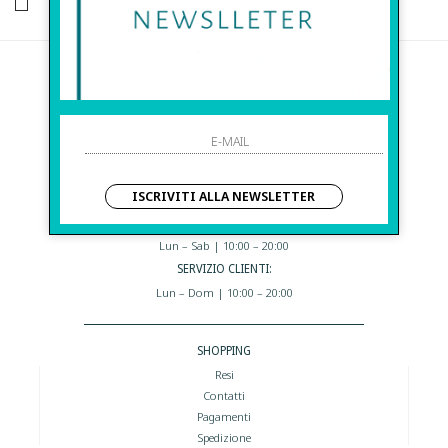
HO LETTO ED ACCETTATO LE CONDIZIONI SULLA PRIVACY.
Before S.r.l.s.
Via Della Maestranza , 23
96100 Siracusa - Italia
Eshop@apiedinudinelparcoboutique.com
09311962373
ISCRIVITI ALLA NEWSLETTER
I NOSTRI ORARI:
Lun – Sab | 10:00 – 20:00
SERVIZIO CLIENTI:
Lun – Dom | 10:00 – 20:00
SHOPPING
Resi
Contatti
Pagamenti
Spedizione