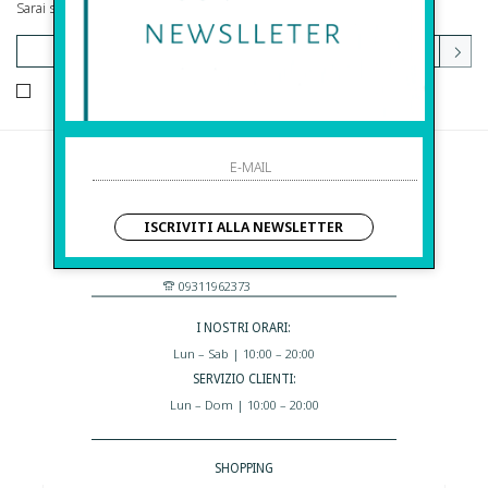
Sarai sempre aggiornato su offerte e promozioni.
HO LETTO ED ACCETTATO LE CONDIZIONI SULLA PRIVACY.
Before S.r.l.s.
Via Della Maestranza , 23
ISCRIVITI ALLA NEWSLETTER
96100 Siracusa - Italia
Eshop@apiedinudinelparcoboutique.com
09311962373
I NOSTRI ORARI:
Lun – Sab | 10:00 – 20:00
SERVIZIO CLIENTI:
Lun – Dom | 10:00 – 20:00
SHOPPING