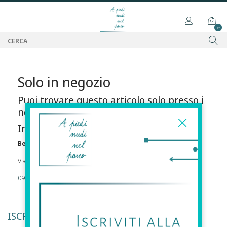
15
Solo in negozio
Puoi trovare questo articolo solo presso i
nostri punti vendita:
Info contatti
Before s.r.l.s.
Via Della Maestranza , 23 96100 Siracusa
09311962373
ISCRIVITI ALLA NEWSLETTER