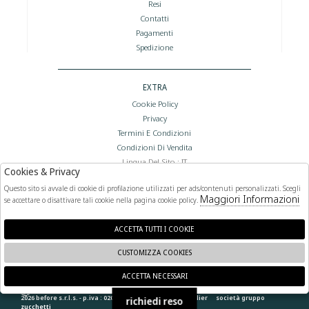
Resi
Contatti
Pagamenti
Spedizione
EXTRA
Cookie Policy
Privacy
Termini E Condizioni
Condizioni Di Vendita
Lingua Del Sito : IT
Cookies & Privacy
Valuta Del Sito : €
Questo sito si avvale di cookie di profilazione utilizzati per ads/contenuti personalizzati. Scegli
Maggiori Informazioni
se accettare o disattivare tali cookie nella pagina cookie policy.
FOLLOW US
ACCETTA TUTTI I COOKIE
CUSTOMIZZA COOKIES
ACCETTA NECESSARI
🍪
2026 before s.r.l.s. - p.iva : 02066400892 powered by
atelier
società
gruppo
richiedi reso
zucchetti