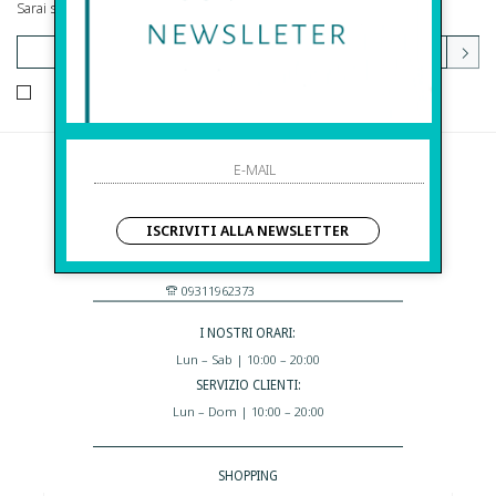
Sarai sempre aggiornato su offerte e promozioni.
HO LETTO ED ACCETTATO LE CONDIZIONI SULLA PRIVACY.
Before S.r.l.s.
Via Della Maestranza , 23
ISCRIVITI ALLA NEWSLETTER
96100 Siracusa - Italia
Eshop@apiedinudinelparcoboutique.com
09311962373
I NOSTRI ORARI:
Lun – Sab | 10:00 – 20:00
SERVIZIO CLIENTI:
Lun – Dom | 10:00 – 20:00
SHOPPING