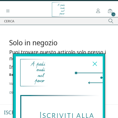
15
Solo in negozio
Puoi trovare questo articolo solo presso i
nostri punti vendita:
Info contatti
Before s.r.l.s.
Via Della Maestranza , 23 96100 Siracusa
09311962373
ISCRIVITI ALLA NEWSLETTER