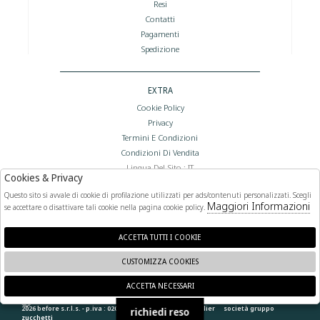
Resi
Contatti
Pagamenti
Spedizione
EXTRA
Cookie Policy
Privacy
Termini E Condizioni
Condizioni Di Vendita
Lingua Del Sito : IT
Cookies & Privacy
Valuta Del Sito : €
Questo sito si avvale di cookie di profilazione utilizzati per ads/contenuti personalizzati. Scegli
Maggiori Informazioni
se accettare o disattivare tali cookie nella pagina cookie policy.
FOLLOW US
ACCETTA TUTTI I COOKIE
CUSTOMIZZA COOKIES
ACCETTA NECESSARI
🍪
2026 before s.r.l.s. - p.iva : 02066400892 powered by
atelier
società
gruppo
richiedi reso
zucchetti