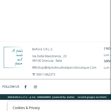
I NO
Before S.r.l.s.
Lun –
Via Della Maestranza , 23
96100 Siracusa - Italia
SERV
Eshop@apiedinudinelparcoboutique.com
Lun 
09311962373
FOLLOW US
2026 before s.r.l.s. - p.iva : 02066400892 powered by
atelier
società
gruppo zucchetti
Cookies & Privacy