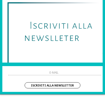
SARAI SEMPRE AGGIORNATO SU OFFERTE E PROMOZIONI.
HO LETTO ED ACCETTATO LE CONDIZIONI SULLA PRIVACY.
STRI ORARI:
SHOPPING
 Sab | 10:00 – 20:00
Resi
Contatti
IZIO CLIENTI:
Pagamenti
– Dom | 10:00 – 20:00
Spedizione
ISCRIVITI ALLA NEWSLETTER