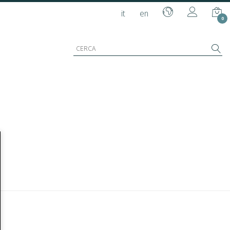
it
en
0