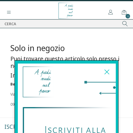
15
Solo in negozio
Puoi trovare questo articolo solo presso i
nostri punti vendita:
Info contatti
Before s.r.l.s.
Via Della Maestranza , 23 96100 Siracusa
09311962373
ISCRIVITI ALLA NEWSLETTER