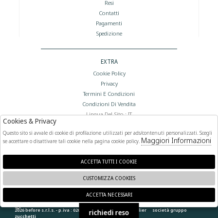
Resi
Contatti
Pagamenti
Spedizione
EXTRA
Cookie Policy
Privacy
Termini E Condizioni
Condizioni Di Vendita
Lingua Del Sito : IT
Cookies & Privacy
Valuta Del Sito : €
Questo sito si avvale di cookie di profilazione utilizzati per ads/contenuti personalizzati. Scegli
Maggiori Informazioni
se accettare o disattivare tali cookie nella pagina cookie policy.
FOLLOW US
ACCETTA TUTTI I COOKIE
CUSTOMIZZA COOKIES
ACCETTA NECESSARI
🍪
2026 before s.r.l.s. - p.iva : 02066400892 powered by
atelier
società
gruppo
richiedi reso
zucchetti