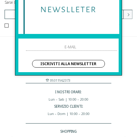
Sarai sempre aggiornato su offerte e promozioni.
HO LETTO ED ACCETTATO LE CONDIZIONI SULLA PRIVACY.
Before S.r.l.s.
Via Della Maestranza , 23
ISCRIVITI ALLA NEWSLETTER
96100 Siracusa - Italia
Eshop@apiedinudinelparcoboutique.com
09311962373
I NOSTRI ORARI:
Lun – Sab | 10:00 – 20:00
SERVIZIO CLIENTI:
Lun – Dom | 10:00 – 20:00
SHOPPING