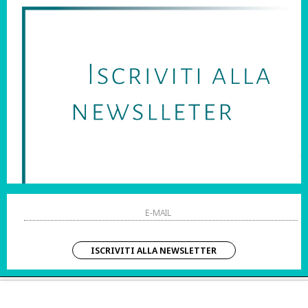
SARAI SEMPRE AGGIORNATO SU OFFERTE E PROMOZIONI.
HO LETTO ED ACCETTATO LE CONDIZIONI SULLA PRIVACY.
STRI ORARI:
SHOPPING
 Sab | 10:00 – 20:00
Resi
Contatti
IZIO CLIENTI:
Pagamenti
– Dom | 10:00 – 20:00
Spedizione
ISCRIVITI ALLA NEWSLETTER