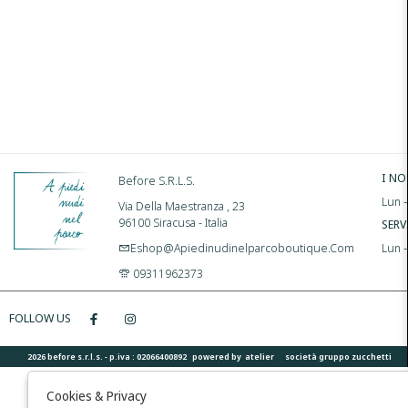
I NO
Before S.r.l.s.
Lun –
Via Della Maestranza , 23
96100 Siracusa - Italia
SERV
Eshop@apiedinudinelparcoboutique.com
Lun 
09311962373
FOLLOW US
2026 before s.r.l.s. - p.iva : 02066400892 powered by
atelier
società
gruppo zucchetti
Cookies & Privacy