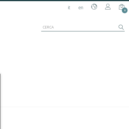
it
en
0