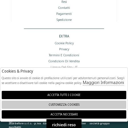
Resi
Contatti
Pagamenti
Spedizione
EXTRA
Cookie Policy
Privacy
Termini E Condizioni
Condizioni Di Vendita
Lingua Del Sito : IT
Cookies & Privacy
Valuta Del Sito : €
Questo sito si avvale di cookie di profilazione utilizzati per ads/contenuti personalizzati. Scegli
Maggiori Informazioni
se accettare o disattivare tali cookie nella pagina cookie policy.
FOLLOW US
ACCETTA TUTTI I COOKIE
CUSTOMIZZA COOKIES
ACCETTA NECESSARI
🍪
2026 before s.r.l.s. - p.iva : 02066400892 powered by
atelier
società
gruppo
richiedi reso
zucchetti