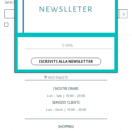
Sarai sempre aggiornato su offerte e promozioni.
HO LETTO ED ACCETTATO LE CONDIZIONI SULLA PRIVACY.
Before S.r.l.s.
Via Della Maestranza , 23
ISCRIVITI ALLA NEWSLETTER
96100 Siracusa - Italia
Eshop@apiedinudinelparcoboutique.com
09311962373
I NOSTRI ORARI:
Lun – Sab | 10:00 – 20:00
SERVIZIO CLIENTI:
Lun – Dom | 10:00 – 20:00
SHOPPING