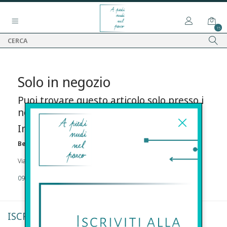
15
Solo in negozio
Puoi trovare questo articolo solo presso i
nostri punti vendita:
Info contatti
Before s.r.l.s.
Via Della Maestranza , 23 96100 Siracusa
09311962373
ISCRIVITI ALLA NEWSLETTER