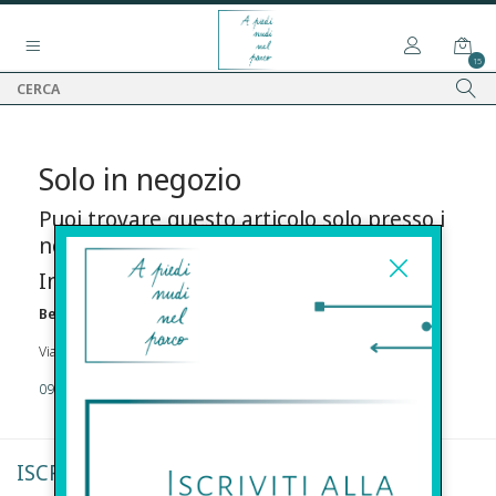
15
Solo in negozio
Puoi trovare questo articolo solo presso i
nostri punti vendita:
Info contatti
Before s.r.l.s.
Via Della Maestranza , 23 96100 Siracusa
09311962373
ISCRIVITI ALLA NEWSLETTER