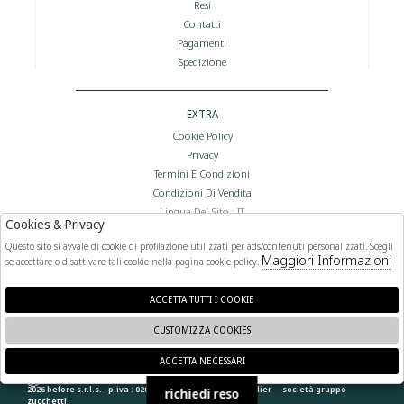
Resi
Contatti
Pagamenti
Spedizione
EXTRA
Cookie Policy
Privacy
Termini E Condizioni
Condizioni Di Vendita
Lingua Del Sito : IT
Cookies & Privacy
Valuta Del Sito : €
Questo sito si avvale di cookie di profilazione utilizzati per ads/contenuti personalizzati. Scegli
Maggiori Informazioni
se accettare o disattivare tali cookie nella pagina cookie policy.
FOLLOW US
ACCETTA TUTTI I COOKIE
CUSTOMIZZA COOKIES
ACCETTA NECESSARI
🍪
2026 before s.r.l.s. - p.iva : 02066400892 powered by
atelier
società
gruppo
richiedi reso
zucchetti