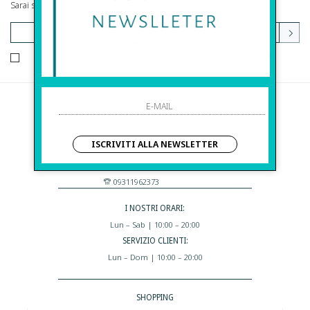
Sarai sempre aggiornato su offerte e promozioni.
HO LETTO ED ACCETTATO LE CONDIZIONI SULLA PRIVACY.
Before S.r.l.s.
Via Della Maestranza , 23
ISCRIVITI ALLA NEWSLETTER
96100 Siracusa - Italia
Eshop@apiedinudinelparcoboutique.com
09311962373
I NOSTRI ORARI:
Lun – Sab | 10:00 – 20:00
SERVIZIO CLIENTI:
Lun – Dom | 10:00 – 20:00
SHOPPING