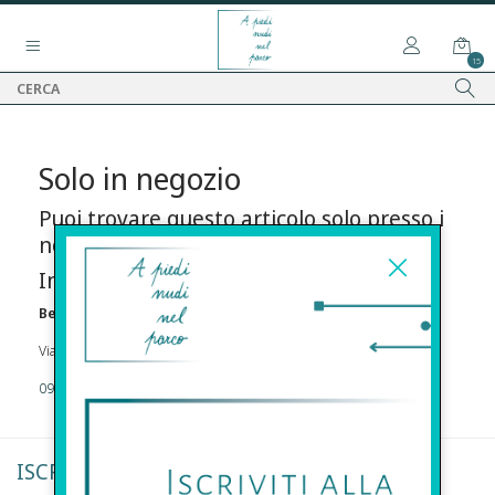
15
Solo in negozio
Puoi trovare questo articolo solo presso i
nostri punti vendita:
Info contatti
Before s.r.l.s.
Via Della Maestranza , 23 96100 Siracusa
09311962373
ISCRIVITI ALLA NEWSLETTER