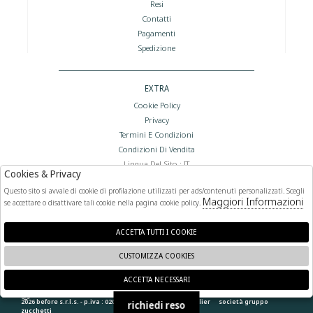
Resi
Contatti
Pagamenti
Spedizione
EXTRA
Cookie Policy
Privacy
Termini E Condizioni
Condizioni Di Vendita
Lingua Del Sito : IT
Cookies & Privacy
Valuta Del Sito : €
Questo sito si avvale di cookie di profilazione utilizzati per ads/contenuti personalizzati. Scegli
Maggiori Informazioni
se accettare o disattivare tali cookie nella pagina cookie policy.
FOLLOW US
ACCETTA TUTTI I COOKIE
CUSTOMIZZA COOKIES
ACCETTA NECESSARI
🍪
2026 before s.r.l.s. - p.iva : 02066400892 powered by
atelier
società
gruppo
richiedi reso
zucchetti