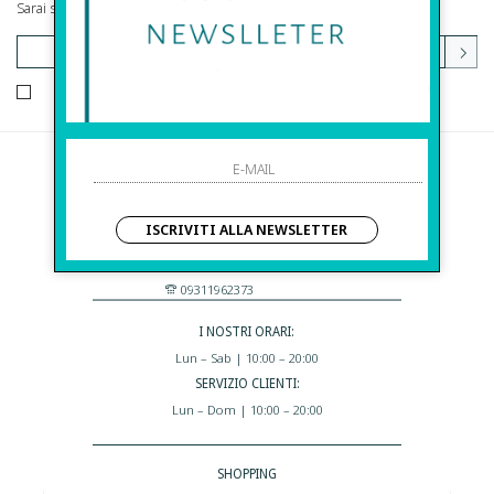
Sarai sempre aggiornato su offerte e promozioni.
HO LETTO ED ACCETTATO LE CONDIZIONI SULLA PRIVACY.
Before S.r.l.s.
Via Della Maestranza , 23
ISCRIVITI ALLA NEWSLETTER
96100 Siracusa - Italia
Eshop@apiedinudinelparcoboutique.com
09311962373
I NOSTRI ORARI:
Lun – Sab | 10:00 – 20:00
SERVIZIO CLIENTI:
Lun – Dom | 10:00 – 20:00
SHOPPING