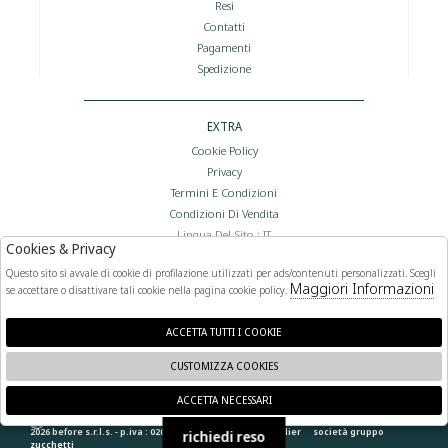
Resi
Contatti
Pagamenti
Spedizione
EXTRA
Cookie Policy
Privacy
Termini E Condizioni
Condizioni Di Vendita
Lingua Del Sito : IT
Cookies & Privacy
Valuta Del Sito : €
Questo sito si avvale di cookie di profilazione utilizzati per ads/contenuti personalizzati. Scegli
Maggiori Informazioni
se accettare o disattivare tali cookie nella pagina cookie policy.
FOLLOW US
ACCETTA TUTTI I COOKIE
CUSTOMIZZA COOKIES
ACCETTA NECESSARI
🍪
2026 before s.r.l.s. - p.iva : 02066400892 powered by
atelier
società
gruppo
richiedi reso
zucchetti