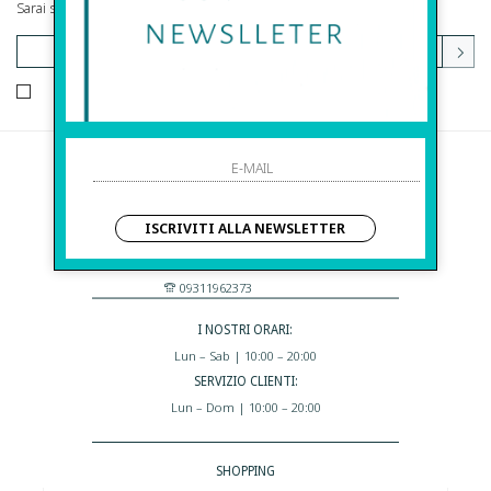
Sarai sempre aggiornato su offerte e promozioni.
HO LETTO ED ACCETTATO LE CONDIZIONI SULLA PRIVACY.
Before S.r.l.s.
Via Della Maestranza , 23
ISCRIVITI ALLA NEWSLETTER
96100 Siracusa - Italia
Eshop@apiedinudinelparcoboutique.com
09311962373
I NOSTRI ORARI:
Lun – Sab | 10:00 – 20:00
SERVIZIO CLIENTI:
Lun – Dom | 10:00 – 20:00
SHOPPING