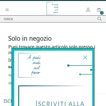
15
Solo in negozio
Puoi trovare questo articolo solo presso i
nostri punti vendita:
Info contatti
Before s.r.l.s.
Via Della Maestranza , 23 96100 Siracusa
09311962373
ISCRIVITI ALLA NEWSLETTER