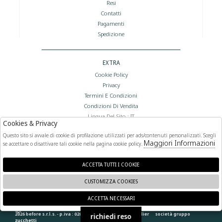
Resi
Contatti
Pagamenti
Spedizione
EXTRA
Cookie Policy
Privacy
Termini E Condizioni
Condizioni Di Vendita
Lingua Del Sito : IT
Cookies & Privacy
Valuta Del Sito : €
Questo sito si avvale di cookie di profilazione utilizzati per ads/contenuti personalizzati. Scegli
Maggiori Informazioni
se accettare o disattivare tali cookie nella pagina cookie policy.
FOLLOW US
ACCETTA TUTTI I COOKIE
CUSTOMIZZA COOKIES
ACCETTA NECESSARI
🍪
2026 before s.r.l.s. - p.iva : 02066400892 powered by
atelier
società
gruppo
richiedi reso
zucchetti