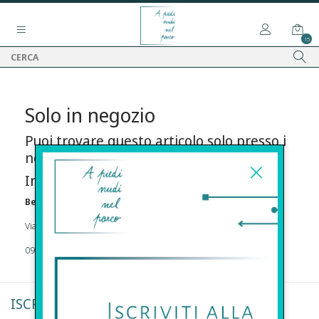
15
Solo in negozio
Puoi trovare questo articolo solo presso i
nostri punti vendita:
Info contatti
Before s.r.l.s.
Via Della Maestranza , 23 96100 Siracusa
09311962373
ISCRIVITI ALLA NEWSLETTER