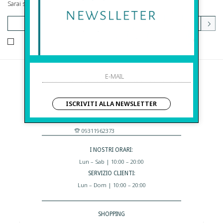
Sarai sempre aggiornato su offerte e promozioni.
HO LETTO ED ACCETTATO LE CONDIZIONI SULLA PRIVACY.
Before S.r.l.s.
Via Della Maestranza , 23
ISCRIVITI ALLA NEWSLETTER
96100 Siracusa - Italia
Eshop@apiedinudinelparcoboutique.com
09311962373
I NOSTRI ORARI:
Lun – Sab | 10:00 – 20:00
SERVIZIO CLIENTI:
Lun – Dom | 10:00 – 20:00
SHOPPING