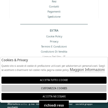
Resi
Contatti
Pagamenti
Spedizione
EXTRA
Cookie Policy
Privacy
Termini E Condizioni
Condizioni Di Vendita
Lingua Del Sito : IT
Cookies & Privacy
Valuta Del Sito : €
Questo sito si avvale di cookie di profilazione utilizzati per ads/contenuti personalizzati. Scegli
Maggiori Informazioni
se accettare o disattivare tali cookie nella pagina cookie policy.
FOLLOW US
ACCETTA TUTTI I COOKIE
CUSTOMIZZA COOKIES
ACCETTA NECESSARI
🍪
2026 before s.r.l.s. - p.iva : 02066400892 powered by
atelier
società
gruppo
richiedi reso
zucchetti