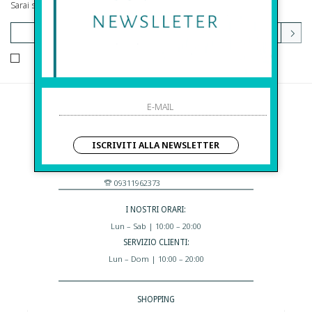
Sarai sempre aggiornato su offerte e promozioni.
HO LETTO ED ACCETTATO LE CONDIZIONI SULLA PRIVACY.
Before S.r.l.s.
Via Della Maestranza , 23
ISCRIVITI ALLA NEWSLETTER
96100 Siracusa - Italia
Eshop@apiedinudinelparcoboutique.com
09311962373
I NOSTRI ORARI:
Lun – Sab | 10:00 – 20:00
SERVIZIO CLIENTI:
Lun – Dom | 10:00 – 20:00
SHOPPING