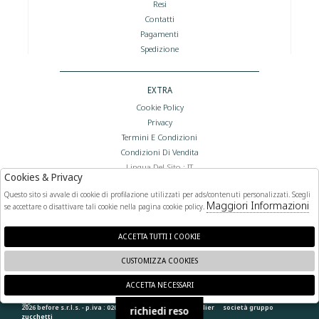
Resi
Contatti
Pagamenti
Spedizione
EXTRA
Cookie Policy
Privacy
Termini E Condizioni
Condizioni Di Vendita
Lingua Del Sito : IT
Cookies & Privacy
Valuta Del Sito : €
Questo sito si avvale di cookie di profilazione utilizzati per ads/contenuti personalizzati. Scegli
Maggiori Informazioni
se accettare o disattivare tali cookie nella pagina cookie policy.
FOLLOW US
ACCETTA TUTTI I COOKIE
CUSTOMIZZA COOKIES
ACCETTA NECESSARI
🍪
2026 before s.r.l.s. - p.iva : 02066400892 powered by
atelier
società
gruppo
richiedi reso
zucchetti