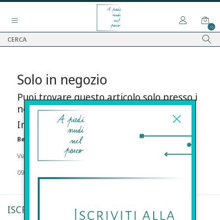
15
Solo in negozio
Puoi trovare questo articolo solo presso i
nostri punti vendita:
Info contatti
Before s.r.l.s.
Via Della Maestranza , 23 96100 Siracusa
09311962373
ISCRIVITI ALLA NEWSLETTER