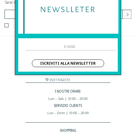
Sarai sempre aggiornato su offerte e promozioni.
HO LETTO ED ACCETTATO LE CONDIZIONI SULLA PRIVACY.
Before S.r.l.s.
Via Della Maestranza , 23
ISCRIVITI ALLA NEWSLETTER
96100 Siracusa - Italia
Eshop@apiedinudinelparcoboutique.com
09311962373
I NOSTRI ORARI:
Lun – Sab | 10:00 – 20:00
SERVIZIO CLIENTI:
Lun – Dom | 10:00 – 20:00
SHOPPING