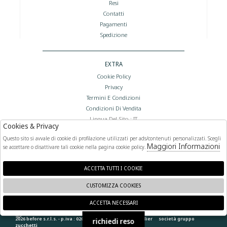
Resi
Contatti
Pagamenti
Spedizione
EXTRA
Cookie Policy
Privacy
Termini E Condizioni
Condizioni Di Vendita
Lingua Del Sito : IT
Cookies & Privacy
Valuta Del Sito : €
Questo sito si avvale di cookie di profilazione utilizzati per ads/contenuti personalizzati. Scegli
Maggiori Informazioni
se accettare o disattivare tali cookie nella pagina cookie policy.
FOLLOW US
ACCETTA TUTTI I COOKIE
CUSTOMIZZA COOKIES
ACCETTA NECESSARI
🍪
2026 before s.r.l.s. - p.iva : 02066400892 powered by
atelier
società
gruppo
richiedi reso
zucchetti