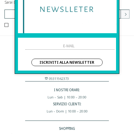
Sarai sempre aggiornato su offerte e promozioni.
HO LETTO ED ACCETTATO LE CONDIZIONI SULLA PRIVACY.
Before S.r.l.s.
Via Della Maestranza , 23
ISCRIVITI ALLA NEWSLETTER
96100 Siracusa - Italia
Eshop@apiedinudinelparcoboutique.com
09311962373
I NOSTRI ORARI:
Lun – Sab | 10:00 – 20:00
SERVIZIO CLIENTI:
Lun – Dom | 10:00 – 20:00
SHOPPING