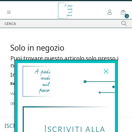
15
Solo in negozio
Puoi trovare questo articolo solo presso i
nostri punti vendita:
Info contatti
Before s.r.l.s.
Via Della Maestranza , 23 96100 Siracusa
09311962373
ISCRIVITI ALLA NEWSLETTER