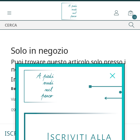
15
Solo in negozio
Puoi trovare questo articolo solo presso i
nostri punti vendita:
Info contatti
Before s.r.l.s.
Via Della Maestranza , 23 96100 Siracusa
09311962373
ISCRIVITI ALLA NEWSLETTER