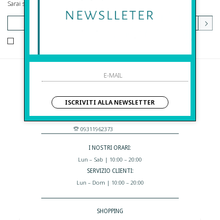
Sarai sempre aggiornato su offerte e promozioni.
HO LETTO ED ACCETTATO LE CONDIZIONI SULLA PRIVACY.
Before S.r.l.s.
Via Della Maestranza , 23
ISCRIVITI ALLA NEWSLETTER
96100 Siracusa - Italia
Eshop@apiedinudinelparcoboutique.com
09311962373
I NOSTRI ORARI:
Lun – Sab | 10:00 – 20:00
SERVIZIO CLIENTI:
Lun – Dom | 10:00 – 20:00
SHOPPING