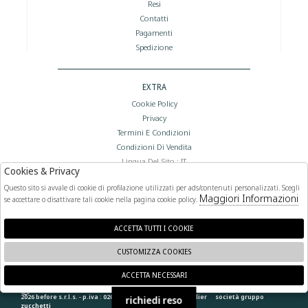
Resi
Contatti
Pagamenti
Spedizione
EXTRA
Cookie Policy
Privacy
Termini E Condizioni
Condizioni Di Vendita
Lingua Del Sito : IT
Cookies & Privacy
Valuta Del Sito : €
Questo sito si avvale di cookie di profilazione utilizzati per ads/contenuti personalizzati. Scegli
Maggiori Informazioni
se accettare o disattivare tali cookie nella pagina cookie policy.
FOLLOW US
ACCETTA TUTTI I COOKIE
CUSTOMIZZA COOKIES
ACCETTA NECESSARI
🍪
2026 before s.r.l.s. - p.iva : 02066400892 powered by
atelier
società
gruppo
richiedi reso
zucchetti