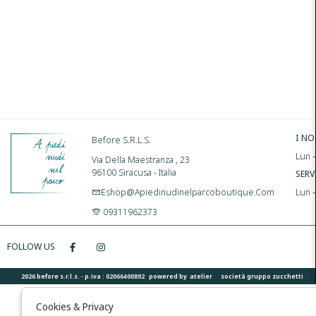
I NO
Before S.r.l.s.
Lun –
Via Della Maestranza , 23
96100 Siracusa - Italia
SERV
Eshop@apiedinudinelparcoboutique.com
Lun 
09311962373
FOLLOW US
2026 before s.r.l.s. - p.iva : 02066400892 powered by
atelier
società
gruppo zucchetti
Cookies & Privacy