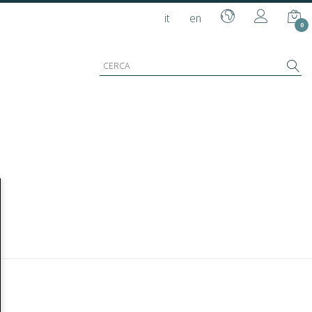
it
en
0