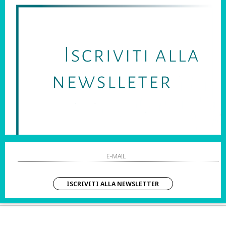
SARAI SEMPRE AGGIORNATO SU OFFERTE E PROMOZIONI.
HO LETTO ED ACCETTATO LE CONDIZIONI SULLA PRIVACY.
STRI ORARI:
SHOPPING
 Sab | 10:00 – 20:00
Resi
Contatti
IZIO CLIENTI:
Pagamenti
– Dom | 10:00 – 20:00
Spedizione
ISCRIVITI ALLA NEWSLETTER