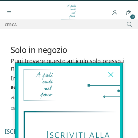
15
Solo in negozio
Puoi trovare questo articolo solo presso i
nostri punti vendita:
Info contatti
Before s.r.l.s.
Via Della Maestranza , 23 96100 Siracusa
09311962373
ISCRIVITI ALLA NEWSLETTER