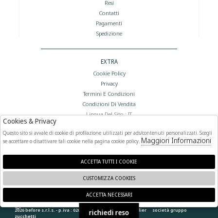
Resi
Contatti
Pagamenti
Spedizione
EXTRA
Cookie Policy
Privacy
Termini E Condizioni
Condizioni Di Vendita
Lingua Del Sito : IT
Cookies & Privacy
Valuta Del Sito : €
Questo sito si avvale di cookie di profilazione utilizzati per ads/contenuti personalizzati. Scegli
Maggiori Informazioni
se accettare o disattivare tali cookie nella pagina cookie policy.
FOLLOW US
ACCETTA TUTTI I COOKIE
CUSTOMIZZA COOKIES
ACCETTA NECESSARI
🍪
2026 before s.r.l.s. - p.iva : 02066400892 powered by
atelier
società
gruppo
richiedi reso
zucchetti