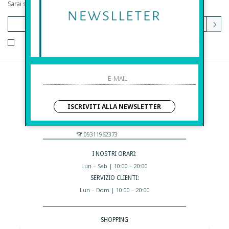
Sarai sempre aggiornato su offerte e promozioni.
HO LETTO ED ACCETTATO LE CONDIZIONI SULLA PRIVACY.
Before S.r.l.s.
Via Della Maestranza , 23
ISCRIVITI ALLA NEWSLETTER
96100 Siracusa - Italia
Eshop@apiedinudinelparcoboutique.com
09311962373
I NOSTRI ORARI:
Lun – Sab | 10:00 – 20:00
SERVIZIO CLIENTI:
Lun – Dom | 10:00 – 20:00
SHOPPING