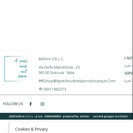
I NO
Before S.r.l.s.
Lun –
Via Della Maestranza , 23
96100 Siracusa - Italia
SERV
Eshop@apiedinudinelparcoboutique.com
Lun 
09311962373
FOLLOW US
2026 before s.r.l.s. - p.iva : 02066400892 powered by
atelier
società
gruppo zucchetti
Cookies & Privacy