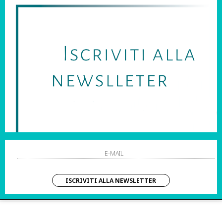
SARAI SEMPRE AGGIORNATO SU OFFERTE E PROMOZIONI.
HO LETTO ED ACCETTATO LE CONDIZIONI SULLA PRIVACY.
STRI ORARI:
SHOPPING
 Sab | 10:00 – 20:00
Resi
Contatti
IZIO CLIENTI:
Pagamenti
– Dom | 10:00 – 20:00
Spedizione
ISCRIVITI ALLA NEWSLETTER