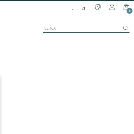
it
en
0