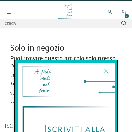
15
Solo in negozio
Puoi trovare questo articolo solo presso i
nostri punti vendita:
Info contatti
Before s.r.l.s.
Via Della Maestranza , 23 96100 Siracusa
09311962373
ISCRIVITI ALLA NEWSLETTER