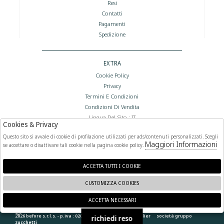
Resi
Contatti
Pagamenti
Spedizione
EXTRA
Cookie Policy
Privacy
Termini E Condizioni
Condizioni Di Vendita
Lingua Del Sito : IT
Cookies & Privacy
Valuta Del Sito : €
Questo sito si avvale di cookie di profilazione utilizzati per ads/contenuti personalizzati. Scegli
Maggiori Informazioni
se accettare o disattivare tali cookie nella pagina cookie policy.
FOLLOW US
ACCETTA TUTTI I COOKIE
CUSTOMIZZA COOKIES
ACCETTA NECESSARI
🍪
2026 before s.r.l.s. - p.iva : 02066400892 powered by
atelier
società
gruppo
richiedi reso
zucchetti