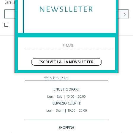
Sarai sempre aggiornato su offerte e promozioni.
HO LETTO ED ACCETTATO LE CONDIZIONI SULLA PRIVACY.
Before S.r.l.s.
Via Della Maestranza , 23
ISCRIVITI ALLA NEWSLETTER
96100 Siracusa - Italia
Eshop@apiedinudinelparcoboutique.com
09311962373
I NOSTRI ORARI:
Lun – Sab | 10:00 – 20:00
SERVIZIO CLIENTI:
Lun – Dom | 10:00 – 20:00
SHOPPING