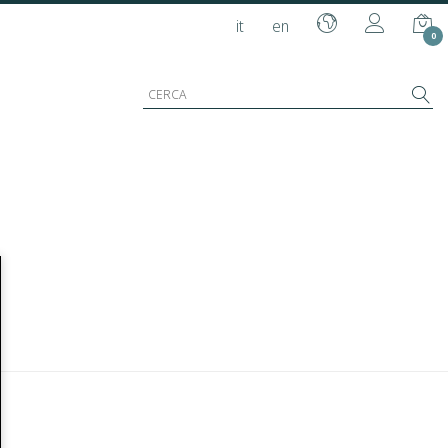
it
en
0