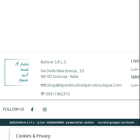
I NO
Before S.r.l.s.
Lun –
Via Della Maestranza , 23
96100 Siracusa - Italia
SERV
Eshop@apiedinudinelparcoboutique.com
Lun 
09311962373
FOLLOW US
2026 before s.r.l.s. - p.iva : 02066400892 powered by
atelier
società
gruppo zucchetti
Cookies & Privacy