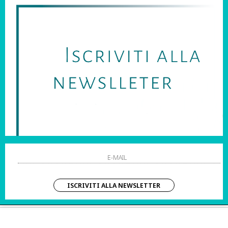
SARAI SEMPRE AGGIORNATO SU OFFERTE E PROMOZIONI.
HO LETTO ED ACCETTATO LE CONDIZIONI SULLA PRIVACY.
STRI ORARI:
SHOPPING
 Sab | 10:00 – 20:00
Resi
Contatti
IZIO CLIENTI:
Pagamenti
– Dom | 10:00 – 20:00
Spedizione
ISCRIVITI ALLA NEWSLETTER