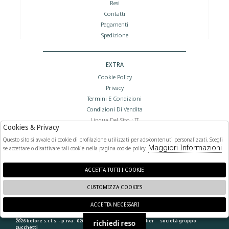
Resi
Contatti
Pagamenti
Spedizione
EXTRA
Cookie Policy
Privacy
Termini E Condizioni
Condizioni Di Vendita
Lingua Del Sito : IT
Cookies & Privacy
Valuta Del Sito : €
Questo sito si avvale di cookie di profilazione utilizzati per ads/contenuti personalizzati. Scegli
Maggiori Informazioni
se accettare o disattivare tali cookie nella pagina cookie policy.
FOLLOW US
ACCETTA TUTTI I COOKIE
CUSTOMIZZA COOKIES
ACCETTA NECESSARI
🍪
2026 before s.r.l.s. - p.iva : 02066400892 powered by
atelier
società
gruppo
richiedi reso
zucchetti