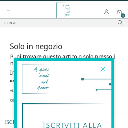
15
Solo in negozio
Puoi trovare questo articolo solo presso i
nostri punti vendita:
Info contatti
Before s.r.l.s.
Via Della Maestranza , 23 96100 Siracusa
09311962373
ISCRIVITI ALLA NEWSLETTER