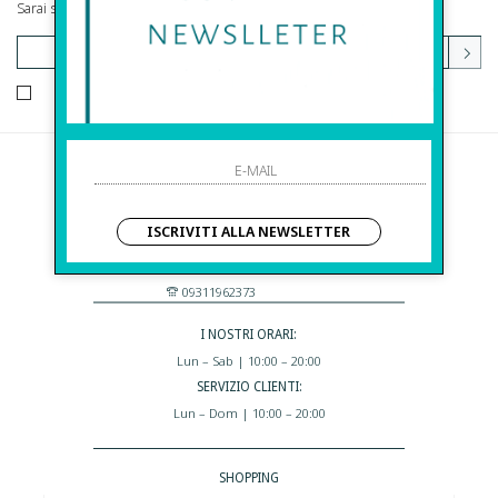
Sarai sempre aggiornato su offerte e promozioni.
HO LETTO ED ACCETTATO LE CONDIZIONI SULLA PRIVACY.
Before S.r.l.s.
Via Della Maestranza , 23
ISCRIVITI ALLA NEWSLETTER
96100 Siracusa - Italia
Eshop@apiedinudinelparcoboutique.com
09311962373
I NOSTRI ORARI:
Lun – Sab | 10:00 – 20:00
SERVIZIO CLIENTI:
Lun – Dom | 10:00 – 20:00
SHOPPING